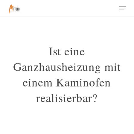
Skip
Menu
to
main
content
Ist eine
Ganzhausheizung mit
einem Kaminofen
realisierbar?