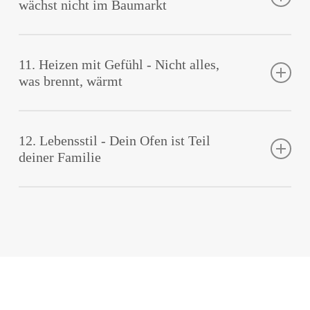
wächst nicht im Baumarkt
Aschesauger – normale Staubsauger nehmen dir das übel.
Einmal jährlich sollte der Schornsteinfeger ran.​
Das beste Brennholz ist regional, luftgetrocknet und unter
20 % Restfeuchte. Lagere es luftig und vor Regen geschützt.
11. Heizen mit Gefühl - Nicht alles,
Geheimtipp
: Staple Holz nach Himmelsrichtung – Süden
was brennt, wärmt
trocknet, Norden hält Reserve. Und: Ein Thermohygrometer
im Holzschuppen zeigt dir, wann’s perfekt ist.​
Niemals Braunkohle oder Spanplatten! Der Grundofen ist für
reines Holz gemacht. Lass ihn mit einem kräftigen Abbrand
12. Lebensstil - Dein Ofen ist Teil
arbeiten, nicht glimmen.
deiner Familie
Geheimtipp
: Beobachte das Feuer – hell, lebendig, rauchfrei:
das ist idealer Abbrand. Nur dann wird’s wirklich effizient.​
Ein Grundofen ist kein Gerät – er ist Ritual. Das Holz hacken,
Stapel ordnen, Feuer anmachen.
Geheimtipp
: Mach daraus bewusste Momente. Es verbindet
dich mit Natur, Handwerk und Wärme. Und wenn du deinen
Ofen streichelst – sag einfach, du prüfst die Temperatur.