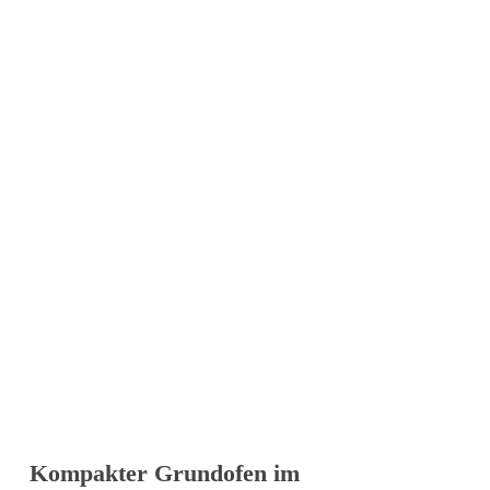
M
P
Mi
– 
W
Kompakter Grundofen im