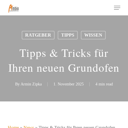
Skip
Menu
to
main
content
RATGEBER
TIPPS
WISSEN
Tipps & Tricks für
Ihren neuen Grundofen
By
Armin Zipka
1. November 2025
4 min read
Home
»
News
»
Tipps & Tricks für Ihren neuen Grundofen