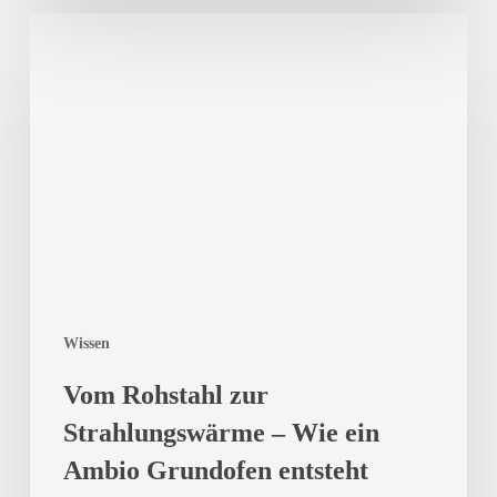
Vom
Rohstahl
zur
Strahlungswärme
–
Wie
ein
Ambio
Grundofen
entsteht
Wissen
Vom Rohstahl zur
Strahlungswärme – Wie ein
Ambio Grundofen entsteht