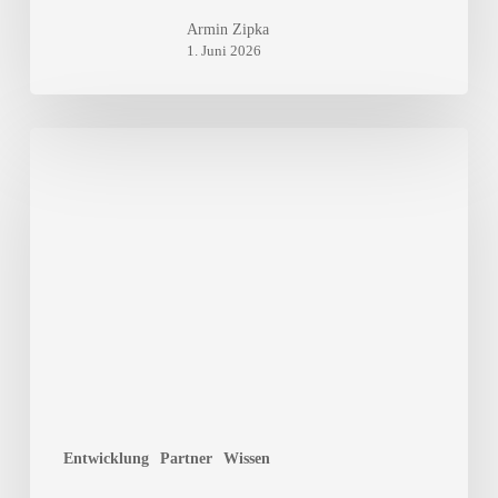
Armin Zipka
1. Juni 2026
Ambio
in
der
DACH-
Region:
Warum
Nähe
bei
einem
Speicherofen
entscheidend
ist
Entwicklung
Partner
Wissen