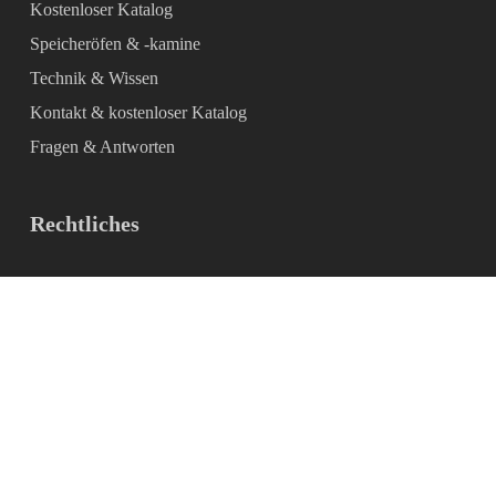
Kostenloser Katalog
Speicheröfen & -kamine
Technik & Wissen
Kontakt & kostenloser Katalog
Fragen & Antworten
Rechtliches
Impressum
Datenschutz
AGB
Kontakt & kostenloser Katalog
Privatsphäre-Einstellungen ändern
Historie der Privatsphäre-Einstellungen
Einwilligungen widerrufen