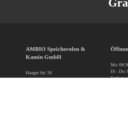
Gra
AMBIO Speicherofen &
Öffnun
Kamin GmbH
Mo: 08:3
Di - Do: 
Haager Str. 59
Freitag: 
84405 Dorfen
Tel 0 80 81 / 95 777 13
info@ambio.de
www.ambio.de