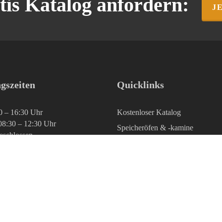
tis Katalog
anfordern:
J
gszeiten
Quicklinks
0 – 16:30 Uhr
Kostenloser Katalog
08:30 – 12:30 Uhr
Speicheröfen & -kamine
geschlossen
Technik & Wissen
Kontakt & kostenloser Katalog
Fragen & Antworten