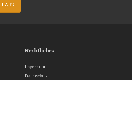
ETZT!
Rechtliches
Impressum
Datenschutz
AGB
Kontakt & kostenloser Katalog
Privatsphäre-Einstellungen ändern
Historie der Privatsphäre-Einstellungen
Einwilligungen widerrufen