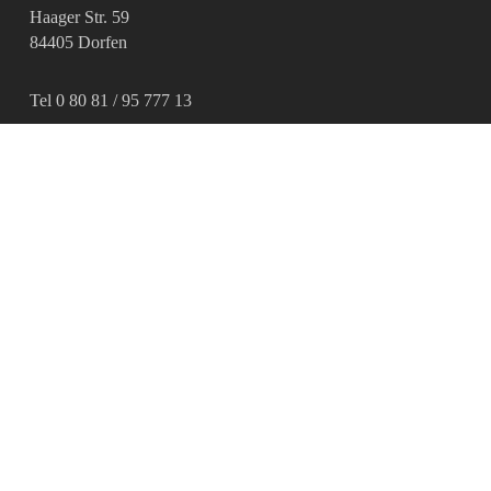
Haager Str. 59
84405 Dorfen
Tel 0 80 81 / 95 777 13
info@ambio.de
www.ambio.de
Öffnungszeiten
Mo: 08:30 – 16:30 Uhr
Di - Do: 08:30 – 12:30 Uhr
Freitag: geschlossen
Quicklinks