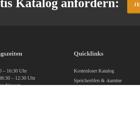
tis Katalog
anfordern:
J
gszeiten
Quicklinks
0 – 16:30 Uhr
Kostenloser Katalog
08:30 – 12:30 Uhr
Speicheröfen & -kamine
geschlossen
Technik & Wissen
Kontakt & kostenloser Katalog
Fragen & Antworten