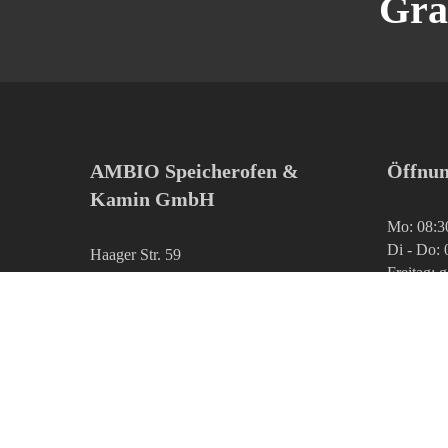
Gra
AMBIO Speicherofen &
Öffnun
Kamin GmbH
Mo: 08:3
Di - Do: 
Haager Str. 59
Freitag: 
84405 Dorfen
Tel 0 80 81 / 95 777 13
info@ambio.de
www.ambio.de