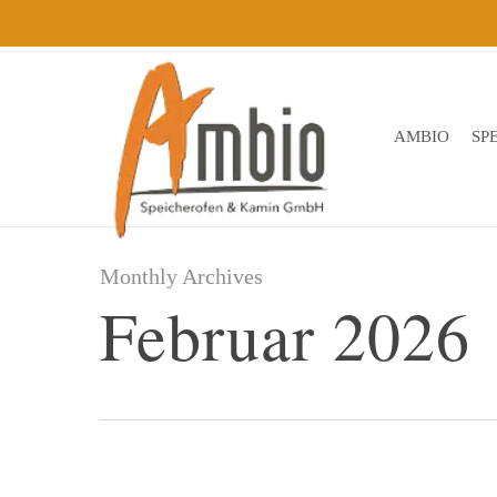
Skip
to
main
content
AMBIO
SP
Monthly Archives
Februar 2026