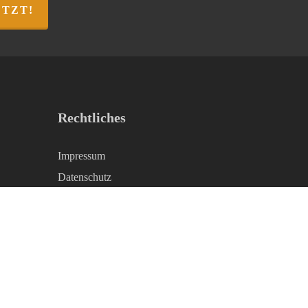
ETZT!
Rechtliches
Impressum
Datenschutz
AGB
Kontakt & kostenloser Katalog
Privatsphäre-Einstellungen ändern
Historie der Privatsphäre-Einstellungen
Einwilligungen widerrufen