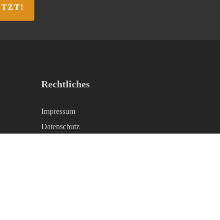
ETZT!
Rechtliches
Impressum
Datenschutz
AGB
Kontakt & kostenloser Katalog
Privatsphäre-Einstellungen ändern
Historie der Privatsphäre-Einstellungen
Einwilligungen widerrufen