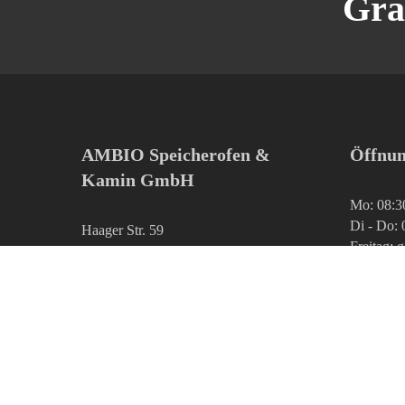
Gra
AMBIO Speicherofen &
Öffnun
Kamin GmbH
Mo: 08:3
Di - Do: 
Haager Str. 59
Freitag: 
84405 Dorfen
Tel 0 80 81 / 95 777 13
info@ambio.de
www.ambio.de