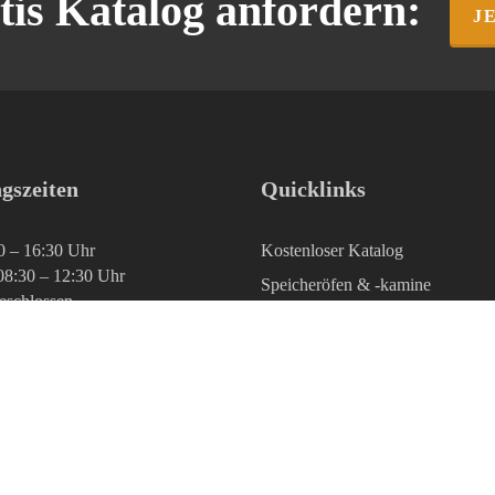
tis Katalog
anfordern:
J
gszeiten
Quicklinks
0 – 16:30 Uhr
Kostenloser Katalog
08:30 – 12:30 Uhr
Speicheröfen & -kamine
geschlossen
Technik & Wissen
Kontakt & kostenloser Katalog
Fragen & Antworten